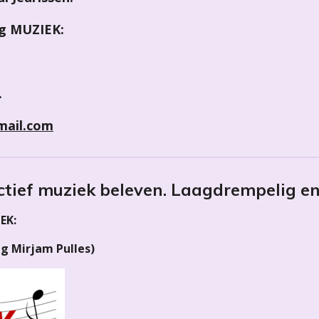
ng MUZIEK:
.
mail.com
ctief muziek beleven. L
aagdrempelig en
EK:
ng Mirjam Pulles)