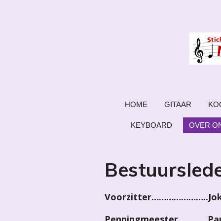
Ga
direct
naar
de
hoofdinhoud
HOME
GITAAR
KO
KEYBOARD
OVER O
Bestuurslede
Voorzitter…………………..Joke
Penningmeester…………Paul